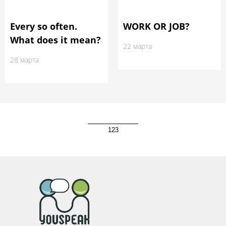
Every so often.
WORK OR JOB?
What does it mean?
22 марта
28 марта
1
2
3