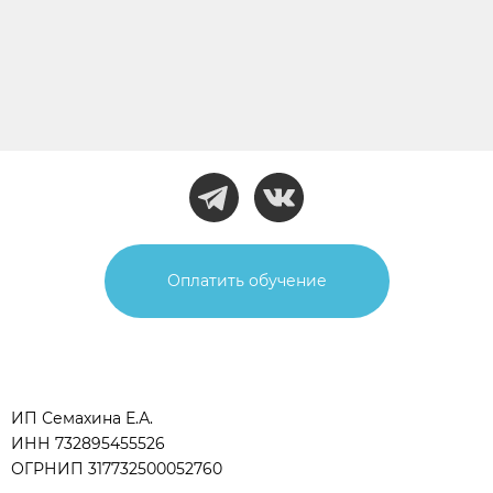
Оплатить обучение
ИП Семахина Е.А.
ИНН 732895455526
ОГРНИП 317732500052760