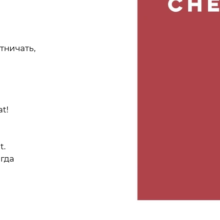
тничать,
at!
t.
егда