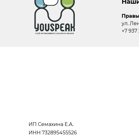
Наши
Правы
ул. Ле
+7 937 
ИП Семахина Е.А.
ИНН 732895455526