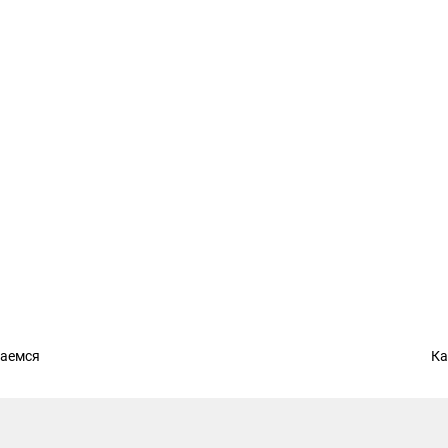
раемся
Ка