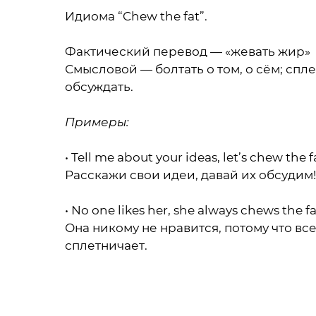
Идиома “Chew the fat”.
Фактический перевод — «жевать жир»
Смысловой — болтать о том, о сём; спле
обсуждать.⠀⠀⠀⠀⠀⠀⠀⠀⠀
Примеры:
• Tell me about your ideas, let’s chew the f
Расскажи свои идеи, давай их обсудим!
• No one likes her, she always chews the fa
Она никому не нравится, потому что вс
сплетничает.⠀⠀⠀⠀⠀⠀⠀⠀⠀