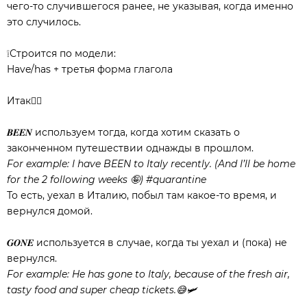
чего-то случившегося ранее, не указывая, когда именно
это случилось.
❕Строится по модели:⠀
Have/has + третья форма глагола
Итак👇🏻⠀⠀
𝑩𝑬𝑬𝑵 используем тогда, когда хотим сказать о
законченном путешествии однажды в прошлом.⠀
For example: I have BEEN to Italy recently. (And I’ll be home
for the 2 following weeks 🤪) #quarantine
То есть, уехал в Италию, побыл там какое-то время, и
вернулся домой.
𝑮𝑶𝑵𝑬 используется в случае, когда ты уехал и (пока) не
вернулся.⠀
For example: He has gone to Italy, because of the fresh air,
tasty food and super cheap tickets.😅🛩