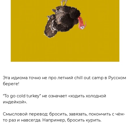
Эта идиома точно не про летний chill out camp в Русском
береге!
“To go cold turkey” не означает «ходить холодной
индейкой».⠀⠀⠀⠀⠀⠀⠀⠀⠀⠀⠀⠀⠀⠀⠀⠀⠀⠀
Смысловой перевод: бросить, завязать, покончить с чём-
то раз и навсегда. Например, бросить курить.