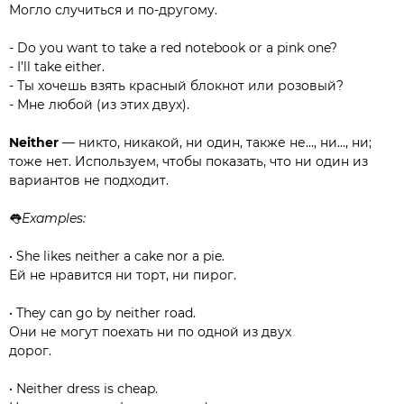
Могло случиться и по-другому.⠀⠀⠀⠀⠀⠀⠀⠀⠀
- Do you want to take a red notebook or a pink one?
- I’ll take either.
- Ты хочешь взять красный блокнот или розовый?
- Мне любой (из этих двух).⠀⠀⠀
Neither
— никто, никакой, ни один, также не…, ни…, ни;
тоже нет. Используем, чтобы показать, что ни один из
вариантов не подходит.⠀⠀⠀⠀⠀⠀⠀⠀⠀
👅
Examples:
• She likes neither a cake nor a pie.
Ей не нравится ни торт, ни пирог.⠀⠀⠀⠀⠀⠀⠀⠀⠀
• They can go by neither road.
Они не могут поехать ни по одной из двух
дорог.⠀⠀⠀⠀⠀⠀⠀⠀⠀
• Neither dress is cheap.