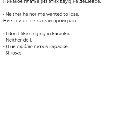
Никакое платье (из этих двух) не дешевое.⠀⠀⠀⠀⠀⠀⠀⠀⠀
• Neither he nor me wanted to lose.
Ни я, ни он не хотели проиграть.⠀⠀⠀⠀⠀⠀⠀⠀⠀
- I don't like singing in karaoke.
- Neither do I.
- Я не люблю петь в караоке.
- Я тоже.⠀⠀⠀⠀⠀⠀⠀⠀⠀