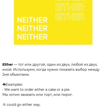
Either
— тот или другой, один из двух, любой из двух,
иной. Используем, когда нужно показать выбор между
2мя объектами.⠀⠀⠀⠀⠀⠀⠀⠀⠀
👅
Examples:
• We want to order either a cake or a pie.
Мы хотим заказать или торт, или пирог.⠀⠀⠀⠀⠀⠀⠀⠀⠀
•It could go either way.